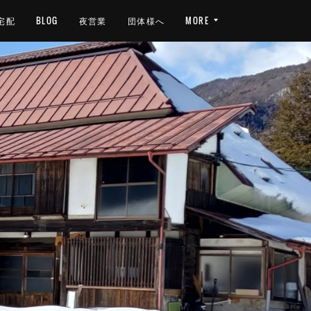
宅配
BLOG
夜営業
団体様へ
MORE