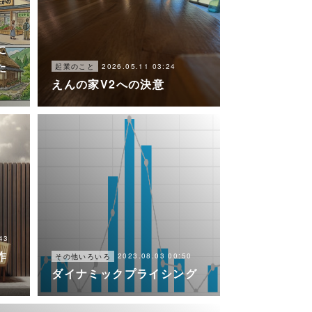
1
に
た
2026.05.11 03:24
起業のこと
えんの家V2への決意
43
作
2023.08.03 00:50
その他いろいろ
ダイナミックプライシング