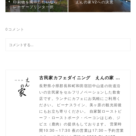
印刷物を掲示したいなら
えんの家V2への決意
レーザープリンタ一択
0
コメント
古民家カフェダイニング えんの家 長野県小県郡長和町 和田宿 旧中山道の古民家でランチ・カフェを！
長野県小県郡長和町和田宿旧中山道の街道沿
いの古民家をセルフリノベーションした飲食
店です。ランチにカフェにお気軽にご利用く
ださい。 ビーナスライン、美ヶ原の観光前後
にもお立ち寄りください。 自家製ローストビ
ーフ・ローストポーク・ベーコンはじめ、ジ
ビエ（鹿肉）の提供もしております。 営業時
間10:30～17:30 夜の営業は17:30～予約営業