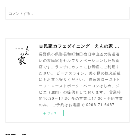
古民家カフェダイニング えんの家 長野県小県郡長和町 和田宿 旧中山道の古民家でランチ・カフェを！
長野県小県郡長和町和田宿旧中山道の街道沿
いの古民家をセルフリノベーションした飲食
店です。ランチにカフェにお気軽にご利用く
ださい。 ビーナスライン、美ヶ原の観光前後
にもお立ち寄りください。 自家製ローストビ
ーフ・ローストポーク・ベーコンはじめ、ジ
ビエ（鹿肉）の提供もしております。 営業時
間10:30～17:30 夜の営業は17:30～予約営業
のみ。 ご予約はお電話で 0268-71-6487
フォロー