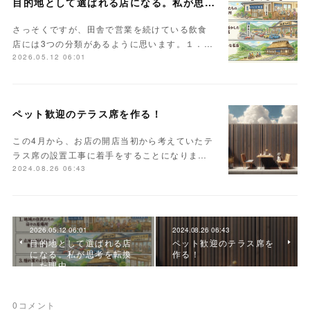
目的地として選ばれる店になる。私が思考を転換した理由。
さっそくですが、田舎で営業を続けている飲食
店には3つの分類があるように思います。１．…
2026.05.12 06:01
ペット歓迎のテラス席を作る！
この4月から、お店の開店当初から考えていたテ
ラス席の設置工事に着手をすることになりま…
2024.08.26 06:43
2026.05.12 06:01
2024.08.26 06:43
目的地として選ばれる店
ペット歓迎のテラス席を
になる。私が思考を転換
作る！
した理由。
0
コメント