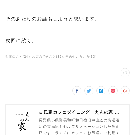
そのあたりのお話もしようと思います。
次回に続く。
起業のこと
(
24
)
お店のできごと
(
36
)
その他いろいろ
(
33
)
古民家カフェダイニング えんの家 長野県小県郡長和町 和田宿 旧中山道の古民家でランチ・カフェを！
長野県小県郡長和町和田宿旧中山道の街道沿
いの古民家をセルフリノベーションした飲食
店です。ランチにカフェにお気軽にご利用く